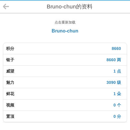
Bruno-chun的资料
点击重新加载
Bruno-chun
积分
8660
银子
8660 两
威望
1 点
魅力
3090 级
鲜花
1 朵
视频
0 个
置顶
0 分