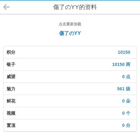
傷了のYY的资料
点击重新加载
傷了のYY
积分
10150
银子
10150 两
威望
0 点
魅力
561 级
鲜花
0 朵
视频
0 个
置顶
0 分