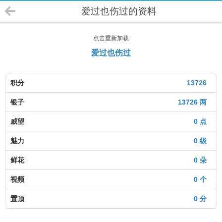
爱过也伤过的资料
点击重新加载
爱过也伤过
积分
13726
银子
13726 两
威望
0 点
魅力
0 级
鲜花
0 朵
视频
0 个
置顶
0 分