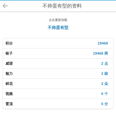
不帅蛋有型的资料
点击重新加载
不帅蛋有型
积分
19468
银子
19468 两
威望
2 点
魅力
2 级
鲜花
2 朵
视频
0 个
置顶
0 分