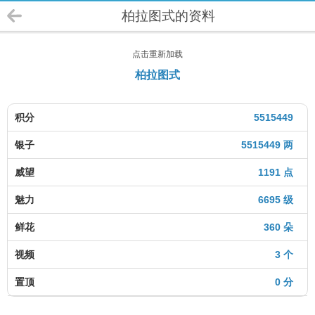
柏拉图式的资料
点击重新加载
柏拉图式
积分
5515449
银子
5515449 两
威望
1191 点
魅力
6695 级
鲜花
360 朵
视频
3 个
置顶
0 分