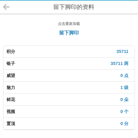
留下脚印的资料
点击重新加载
留下脚印
积分
35711
银子
35711 两
威望
0 点
魅力
1 级
鲜花
0 朵
视频
0 个
置顶
0 分