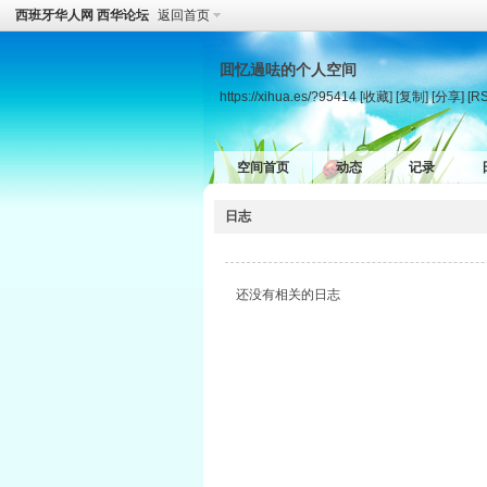
西班牙华人网 西华论坛
返回首页
囬忆過呿的个人空间
https://xihua.es/?95414
[收藏]
[复制]
[分享]
[R
空间首页
动态
记录
日志
还没有相关的日志