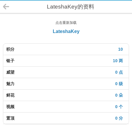
LateshaKey的资料
点击重新加载
LateshaKey
积分
10
银子
10 两
威望
0 点
魅力
0 级
鲜花
0 朵
视频
0 个
置顶
0 分