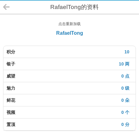
RafaelTong的资料
点击重新加载
RafaelTong
积分
10
银子
10 两
威望
0 点
魅力
0 级
鲜花
0 朵
视频
0 个
置顶
0 分