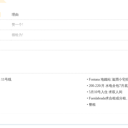
2
理由
赞一个!
很给力!
l 11号线
•
Fontana 地鐵站 滋潤小
•
200-220/月 水电全包
•
5月10号入住 求双人间
•
Fuenlabrada求合租或
•
整租