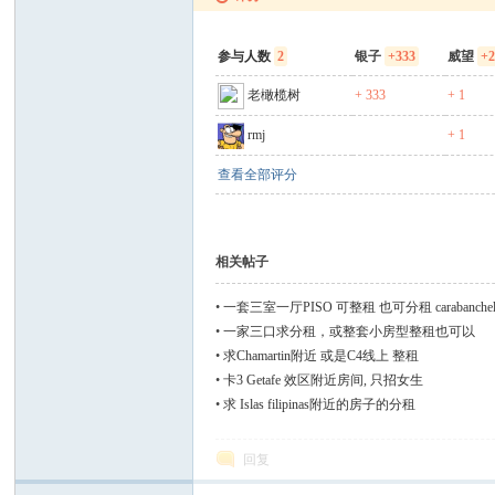
参与人数
2
银子
+333
威望
+
老橄榄树
+ 333
+ 1
rmj
+ 1
查看全部评分
人
相关帖子
•
一套三室一厅PISO 可整租 也可分租 carabanche
•
一家三口求分租，或整套小房型整租也可以
•
求Chamartin附近 或是C4线上 整租
•
卡3 Getafe 效区附近房间, 只招女生
•
求 Islas filipinas附近的房子的分租
网
回复