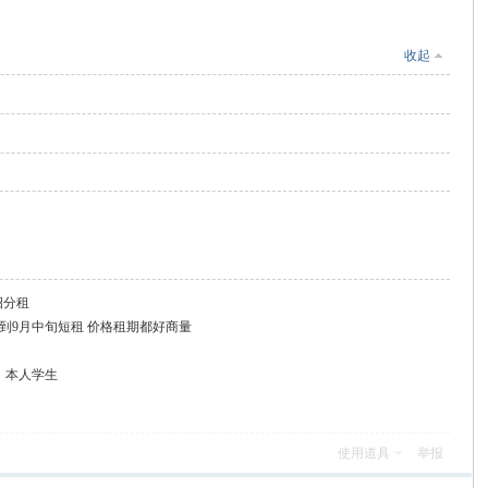
收起
宅招分租
7月底到9月中旬短租 价格租期都好商量
分租、本人学生
使用道具
举报