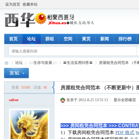
设为首页
收藏本站
首页
论坛
群组
空间
黄页
新闻
排行榜
论坛
:::::生存与发展:::::
〓生活实用问答〓
房屋租凭合同范本 （不断
房屋租凭合同范本 （不断更新中）
查看:
19308
|
回复:
48
西
»
›
›
›
salvor
发表于 2012-8-21 13:51:13
|
显示全部楼层
>>> 房间租凭合同范本 >>> CONTRAT
1）下载房间租凭合同范本
PDF 格式