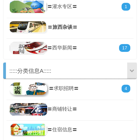
〓灌水专区〓
1
〓
旅西杂谈
〓
〓西华新闻〓
17
:::::分类信息A:::::
〓求职招聘〓
4
〓商铺转让〓
〓住宿信息〓