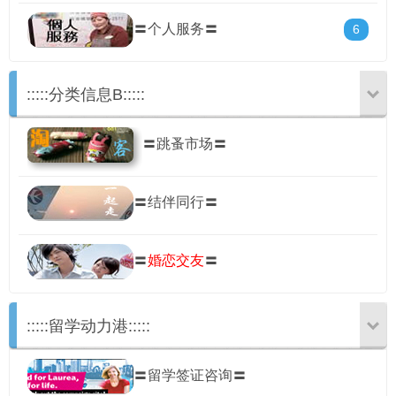
〓个人服务〓
6
:::::分类信息B:::::
用户
版块
搜索
〓跳蚤市场〓
〓结伴同行〓
〓
婚恋交友
〓
:::::留学动力港:::::
〓留学签证咨询〓