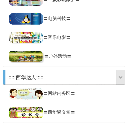
〓电脑科技〓
〓音乐电影〓
〓户外活动〓
:::::西华达人:::::
〓网站内务区〓
〓西华聚义堂〓