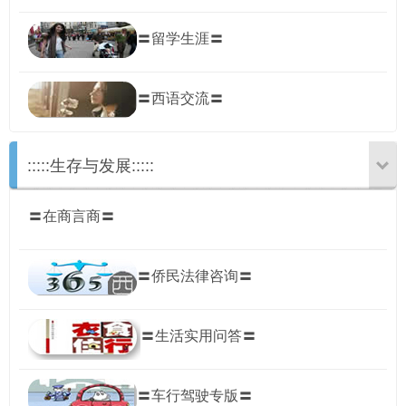
〓留学生涯〓
〓西语交流〓
:::::生存与发展:::::
〓在商言商〓
〓侨民法律咨询〓
〓生活实用问答〓
〓车行驾驶专版〓