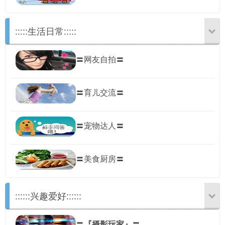
:::::生活日常:::::
〓网友自拍〓
〓育儿交流〓
〓宠物达人〓
〓美食厨房〓
::::::兴趣爱好::::::
〓
『摄影玩家』
〓