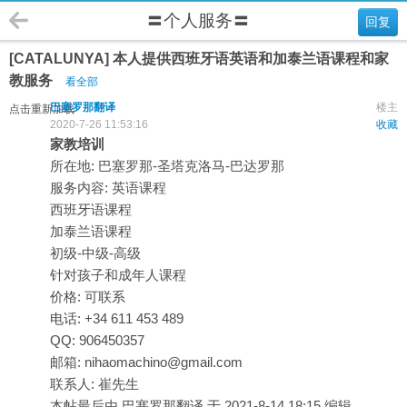
〓个人服务〓
回复
[CATALUNYA] 本人提供西班牙语英语和加泰兰语课程和家
教服务
看全部
巴塞罗那翻译
楼主
点击重新加载
2020-7-26 11:53:16
收藏
家教培训
所在地: 巴塞罗那-圣塔克洛马-巴达罗那
服务内容: 英语课程
西班牙语课程
加泰兰语课程
初级-中级-高级
针对孩子和成年人课程
价格: 可联系
电话: +34 611 453 489
QQ: 906450357
邮箱: nihaomachino@gmail.com
联系人: 崔先生
本帖最后由 巴塞罗那翻译 于 2021-8-14 18:15 编辑