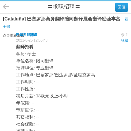
〓求职招聘〓
回复
[Cataluña] 巴塞罗那商务翻译陪同翻译展会翻译经验丰富
看
全部
巴塞罗那翻译
楼主
点击重新加载
2021-8-25 12:05:43
收藏
翻译招聘
学历: 硕士
单位名称: 陪同翻译
招聘职位: 专业翻译
工作地点: 巴塞罗那/巴达罗那/圣塔克罗马
工作时间:
--
工作性质:
--
税后月薪: 18欧元以上/小时
年假期:
--
带薪度假:
--
其它福利:
--
社会保险:
--
招聘人数:
--