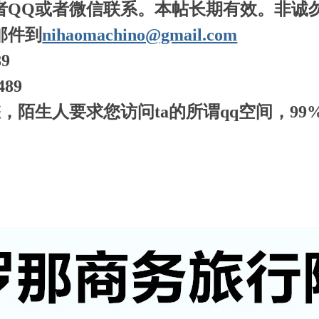
者QQ或者微信联系。本帖长期有效。非诚
邮件到
nihaomachino@gmail.com
89
489
，陌生人要求您访问ta的所谓qq空间，9