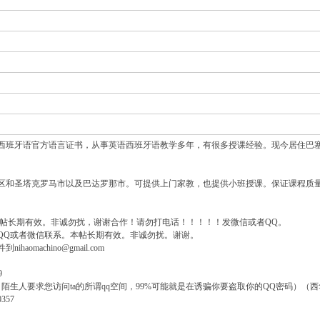
西班牙语官方语言证书，从事英语西班牙语教学多年，有很多授课经验。现今居住巴
区和圣塔克罗马市以及巴达罗那市。可提供上门家教，也提供小班授课。保证课程质
本帖长期有效。非诚勿扰，谢谢合作！请勿打电话！！！！！发微信或者QQ。
QQ或者微信联系。本帖长期有效。非诚勿扰。谢谢。
aomachino@gmail.com
9
陌生人要求您访问ta的所谓qq空间，99%可能就是在诱骗你要盗取你的QQ密码）（西
357