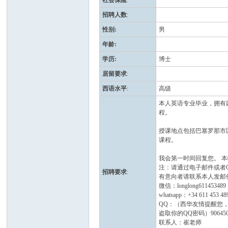
社会保险
:
招聘人数
:
性别
:
男
年龄
:
学历
:
博士
居留要求
:
西语水平
:
高级
人
本人英语专业毕业，拥有
程。
授课地点包括巴塞罗那市
课程。
我会第一时间回复您。 
注：请通过电子邮件或者
招聘要求
:
有意向者请联系本人发邮件到nih
微信：longlong611453489
whatsapp：+34 611 453 48
网
QQ：（西华友情提醒您，
盗取你的QQ密码）906450
联系人：崔老师