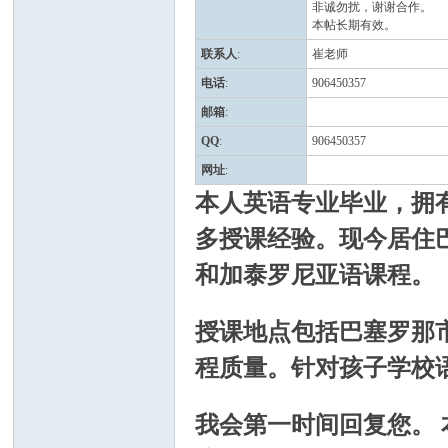
非诚勿扰，谢谢合作。
本帖长期有效。
联系人
:
崔老师
电话
:
906450357
邮箱
:
QQ
:
906450357
西
网址
:
本人英语专业毕业，拥
多授课经验。现今居住
和加泰罗尼亚语课程。
授课地点包括巴塞罗那
华
程质量。针对孩子学校
我会第一时间回复您。