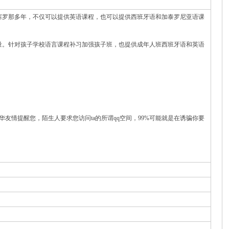
塞罗那多年，不仅可以提供英语课程，也可以提供西班牙语和加泰罗尼亚语课
量。针对孩子学校语言课程补习加强孩子班，也提供成年人班西班牙语和英语
华友情提醒您，陌生人要求您访问ta的所谓qq空间，99%可能就是在诱骗你要