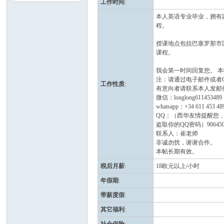
工作时间
:
本人英语专业毕业，拥有
班
程。
授课地点包括巴塞罗那市
课程。
我会第一时间回复您。 
注：请通过电子邮件或者
工作性质
:
有意向者请联系本人发邮件到nih
微信：longlong611453489
whatsapp：+34 611 453 48
QQ：（西华友情提醒您，
牙
盗取你的QQ密码）906450
联系人：崔老师
非诚勿扰，谢谢合作。
本帖长期有效。
税后月薪
:
18欧元以上/小时
年假期
:
带薪度假
:
其它福利
:
华