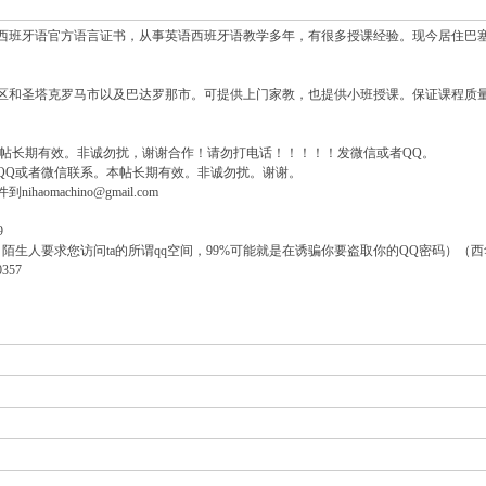
西班牙语官方语言证书，从事英语西班牙语教学多年，有很多授课经验。现今居住巴
区和圣塔克罗马市以及巴达罗那市。可提供上门家教，也提供小班授课。保证课程质
本帖长期有效。非诚勿扰，谢谢合作！请勿打电话！！！！！发微信或者QQ。
QQ或者微信联系。本帖长期有效。非诚勿扰。谢谢。
aomachino@gmail.com
9
陌生人要求您访问ta的所谓qq空间，99%可能就是在诱骗你要盗取你的QQ密码）（西
357