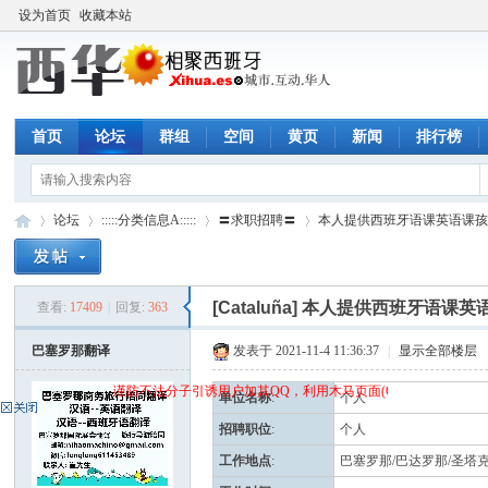
设为首页
收藏本站
首页
论坛
群组
空间
黄页
新闻
排行榜
论坛
:::::分类信息A:::::
〓求职招聘〓
本人提供西班牙语课英语课孩子
[Cataluña]
本人提供西班牙语课英
查看:
17409
|
回复:
363
西
»
›
›
›
巴塞罗那翻译
发表于 2021-11-4 11:36:37
|
显示全部楼层
谨防不法分子引诱用户加其QQ，利用木马页面(QQ空间)骗取qq密码
单位名称
:
个人
招聘职位
:
个人
工作地点
:
巴塞罗那/巴达罗那/圣塔