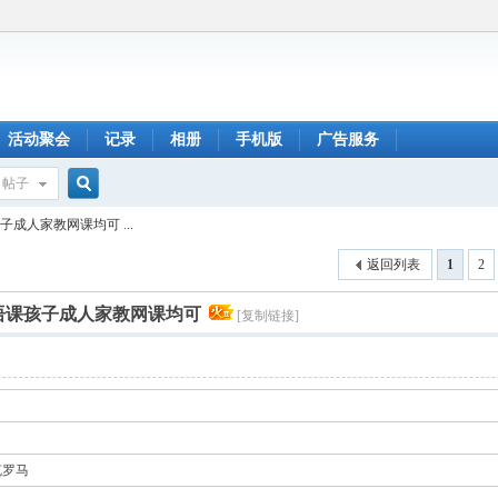
活动聚会
记录
相册
手机版
广告服务
帖子
搜
成人家教网课均可 ...
返回列表
1
2
索
语课孩子成人家教网课均可
[复制链接]
克罗马