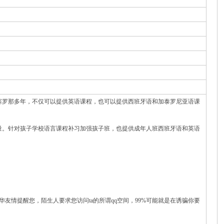
塞罗那多年，不仅可以提供英语课程，也可以提供西班牙语和加泰罗尼亚语课
量。针对孩子学校语言课程补习加强孩子班，也提供成年人班西班牙语和英语
华友情提醒您，陌生人要求您访问ta的所谓qq空间，99%可能就是在诱骗你要