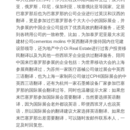
亚，俄罗斯，印尼，保加利亚，埃塞俄比亚等国家。定居
巴塞罗那后也为巴塞罗那的公司企业进行过英汉和汉西的
翻译，更是参加过巴塞罗那各个大大小小的国际展会，并
为参展的中国企业公司提供了优质高效的翻译服务，还受
到各聘用公司的一致称赞。比如，为加泰罗尼亚最大水泥
建材公司cementos molins 中英西翻译并接待国内住宅建
设部领导，还为地产中介Oi Real Estate进行过客户投资移
民翻译以及为其他一些西班牙企业提供过翻译服务。陪同
中国来巴塞罗那参展的企业包括：为世界移动大会的上海
参展商翻译过，为苏州一家医疗器械公司做过展会中英西
三语翻译，也为上海一家制药公司做过CPHI国际展会的中
英西三语翻译，还有为杭州一家石墨烯设备厂家参加巴塞
罗那的国际展会翻译过等。同时也温馨提示大家：如果您
来巴塞罗那参加国际展会需要翻译，当然要选择英语翻
译，因为国际展会老外都说英语，即便西班牙人也说英
语，所以国际展会的翻译建议大家选择英语翻译。如果您
来巴塞罗那出差需要翻译，可以随时发邮件联系本人，一
定及时回复您。