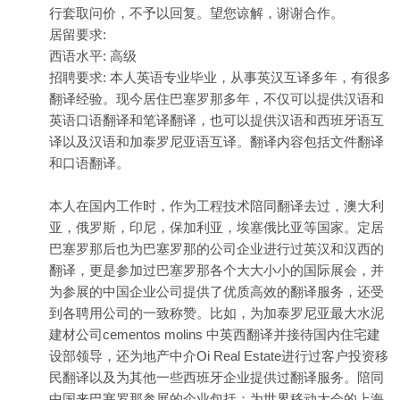
行套取问价，不予以回复。望您谅解，谢谢合作。
居留要求:
西语水平: 高级
招聘要求: 本人英语专业毕业，从事英汉互译多年，有很多
翻译经验。现今居住巴塞罗那多年，不仅可以提供汉语和
英语口语翻译和笔译翻译，也可以提供汉语和西班牙语互
译以及汉语和加泰罗尼亚语互译。翻译内容包括文件翻译
和口语翻译。
本人在国内工作时，作为工程技术陪同翻译去过，澳大利
亚，俄罗斯，印尼，保加利亚，埃塞俄比亚等国家。定居
巴塞罗那后也为巴塞罗那的公司企业进行过英汉和汉西的
翻译，更是参加过巴塞罗那各个大大小小的国际展会，并
为参展的中国企业公司提供了优质高效的翻译服务，还受
到各聘用公司的一致称赞。比如，为加泰罗尼亚最大水泥
建材公司cementos molins 中英西翻译并接待国内住宅建
设部领导，还为地产中介Oi Real Estate进行过客户投资移
民翻译以及为其他一些西班牙企业提供过翻译服务。陪同
中国来巴塞罗那参展的企业包括：为世界移动大会的上海