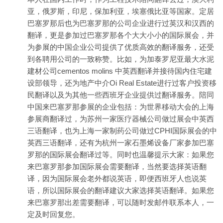
亚，俄罗斯，印尼，保加利亚，埃塞俄比亚等国家。定居
巴塞罗那后也为巴塞罗那的公司企业进行过英汉和汉西的
翻译，更是参加过巴塞罗那各个大大小小的国际展会，并
为参展的中国企业公司提供了优质高效的翻译服务，还受
到各聘用公司的一致称赞。比如，为加泰罗尼亚最大水泥
建材公司cementos molins 中英西翻译并接待国内住宅建
设部领导，还为地产中介Oi Real Estate进行过客户投资移
民翻译以及为其他一些西班牙企业提供过翻译服务。陪同
中国来巴塞罗那参展的企业包括：为世界移动大会的上海
参展商翻译过，为苏州一家医疗器械公司做过展会中英西
三语翻译，也为上海一家制药公司做过CPHI国际展会的中
英西三语翻译，还有为杭州一家石墨烯设备厂家参加巴塞
罗那的国际展会翻译过等。同时也温馨提示大家：如果您
来巴塞罗那参加国际展会需要翻译，当然要选择英语翻
译，因为国际展会老外都说英语，即便西班牙人也说英
语，所以国际展会的翻译建议大家选择英语翻译。如果您
来巴塞罗那出差需要翻译，可以随时发邮件联系本人，一
定及时回复您。