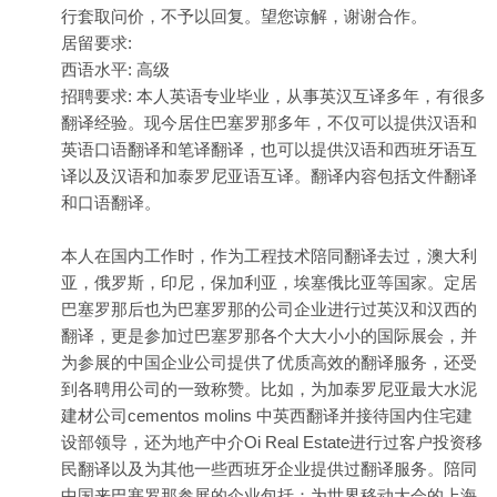
行套取问价，不予以回复。望您谅解，谢谢合作。
居留要求:
西语水平: 高级
招聘要求: 本人英语专业毕业，从事英汉互译多年，有很多
翻译经验。现今居住巴塞罗那多年，不仅可以提供汉语和
英语口语翻译和笔译翻译，也可以提供汉语和西班牙语互
译以及汉语和加泰罗尼亚语互译。翻译内容包括文件翻译
和口语翻译。
本人在国内工作时，作为工程技术陪同翻译去过，澳大利
亚，俄罗斯，印尼，保加利亚，埃塞俄比亚等国家。定居
巴塞罗那后也为巴塞罗那的公司企业进行过英汉和汉西的
翻译，更是参加过巴塞罗那各个大大小小的国际展会，并
为参展的中国企业公司提供了优质高效的翻译服务，还受
到各聘用公司的一致称赞。比如，为加泰罗尼亚最大水泥
建材公司cementos molins 中英西翻译并接待国内住宅建
设部领导，还为地产中介Oi Real Estate进行过客户投资移
民翻译以及为其他一些西班牙企业提供过翻译服务。陪同
中国来巴塞罗那参展的企业包括：为世界移动大会的上海