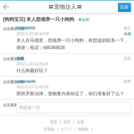
〓宠物达人〓
回复
[狗狗宝贝] 本人想领养一只小狗狗
看全部
576889552
楼主
点击重新加载
2022-1-20 00:15:09
收藏
本人在马德里，想领养一只小狗狗，有想送的联系一下，
谢谢，电话：685369026
自律
沙发
点击重新加载
2022-1-20 11:05:24
什么狗最好玩？
yotranquilo
板凳
点击重新加载
2022-1-27 11:40:50
西班牙新法律，宠物要办身份证了，你们准备好了么？
点击重新加载
首页
|
登录
|
注册
简易版
|
触屏版
|
电脑版
|