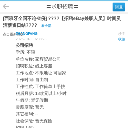
〓求职招聘〓
回复
[西班牙全国不论省份] ????【招聘eBay兼职人员】时间灵
活薪资日结????
看全部
ZHANGFANG
楼主
点击重新加载
2025-10-1 16:38:23
收藏
公司招聘
学历: 不限
单位名称: 家辉贸易公司
招聘职位: 线上客服
工作地点: 不限地址 可居家
工作时间: 自由制
工作性质: 工作简单上手快
税后月薪: 18欧元以上/小时
年假期: 暂无假期
带薪度假: 暂无
其它福利:
--
社会保险: 暂无保险
招聘人数:
--