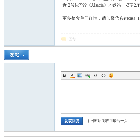
近 2号线????《Alsacia》地铁站__-3室
更多整套单间详情，请加微信咨询casa_13
论
回复
坛
回帖后跳转到最后一页
发表回复