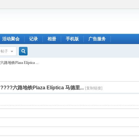
活动聚会
记录
相册
手机版
广告服务
帖子
搜
铁Plaza Elíptica ...
索
??六路地铁Plaza Elíptica 马德里...
[复制链接]
密码