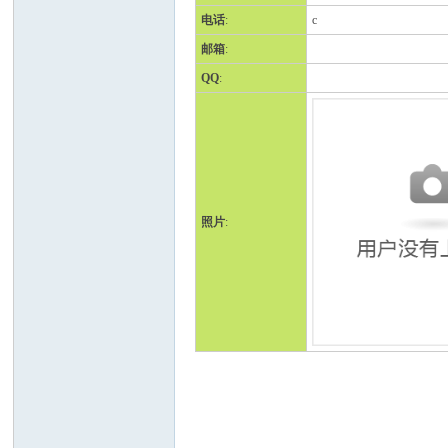
电话
:
c
邮箱
:
QQ
:
人
照片
:
网