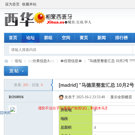
设为首页
收藏本站
首页
论坛
群组
空间
黄页
新闻
排行榜
论坛
:::::分类信息A:::::
〓住宿信息〓
"马德里整套汇总 10月2号 ????六路地
[madrid]
"马德里整套汇总 10月2号 ??
查看:
203
|
回复:
0
西
»
›
›
›
ROS0916
发表于 2025-10-2 23:53:49
|
显示全部楼层
谨防不法分子引诱用户加其QQ，利用木马页面(QQ空间)骗取qq
所在地
:
d
地段
:
总面积
:
d