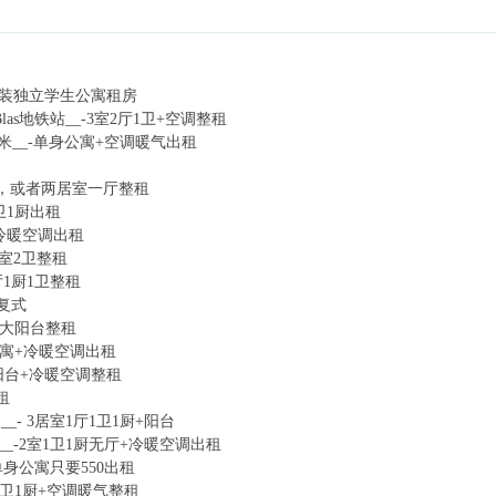
里全新精装独立学生公寓租房
San Blas地铁站__-3室2厅1卫+空调整租
地铁口100米__-单身公寓+空调暖气出租
居室无厅，或者两居室一厅整租
厅1卫1厨出租
寓+冷暖空调出租
 3室2卫整租
室1厅1厨1卫整租
厅复式
1厅+大阳台整租
单身公寓+冷暖空调出租
厅+2阳台+冷暖空调整租
租
a出售 __- 3居室1厅1卫1厨+阳台
llo地铁站__-2室1卫1厨无厅+冷暖空调出租
 特价单身公寓只要550出租
1厅1卫1厨+空调暖气整租