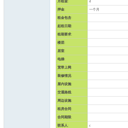
月租金
:
d
押金
:
一个月
班
租金包含
:
起租日期
:
租期要求
:
楼层
:
居室
:
电梯
:
宽带上网
:
牙
装修情况
:
屋内设施
:
交通路线
:
周边设施
:
租房合同
:
合同期限
:
联系人
:
c
华