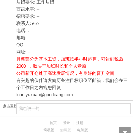
居留要求: 工作居留
西语水平:
--
招聘要求:
--
联系人: elio
电话: .
邮箱:
--
QQ:
--
网址:
--
月薪部分为基本工资，加班按半小时起算，可达到税后
2000+，取决于加班时长和个人意愿
公司新开仓处于高速发展情况，有良好的晋升空间
有兴趣的伙伴请发简历备注目标职位至邮箱，我们会在三
个工作日之内给您回复
luan.yuxuan@goodcang.com
点击重新加载
首页
|
登录
|
注册
简易版
|
触屏版
|
电脑版
|