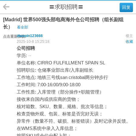
〓求职招聘〓
回复
[Madrid] 世界500强头部电商海外仓公司招聘（组长副组
长）
看全部
zhaopin123666
楼主
点击重新加载
2025-10-8 15:25:18
收藏
公司招聘
学历:
--
单位名称: CIRRO FULFILLMENT SPAIN SL
招聘职位: 仓储事业部出库/入库副组长
工作地点: 地铁三号线san cristobal两分钟步行
工作时间: 7:00-16:00/9:00-18:00
工作性质: 入库管理（部分操作+职能管理）
接收来自国内或供应商的货物；
核对箱数、SKU、数量、规格、批次等信息；
检查货物外观、包装、标签是否完好无误；
异常件（数量不符、破损、标签错误）及时记录并反馈。
在WMS系统中录入入库信息；
按照SKU或仓位分配上架；