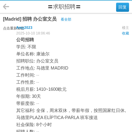
〓求职招聘〓
回复
[Madrid] 招聘 办公室文员
看全部
Amy2023
楼主
点击重新加载
2025-10-10 18:06:46
收藏
公司招聘
学历: 不限
单位名称: 康迪尔
招聘职位: 办公室文员
工作地点: 马德里 MADRID
工作时间:
--
工作性质:
--
税后月薪: 1410~1600欧元
年假期: 30天
带薪度假:
--
其它福利: 全保，周末双休，带薪年假，按照国家红日休,
马德里PLAZA ELÍPTICA-PARLA 班车接送
社会保险: 8个小时
招聘人数:
--