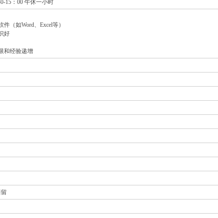
：30-15：00 午休一小时
（如Word、Excel等）
识好
限和经验递增
居留