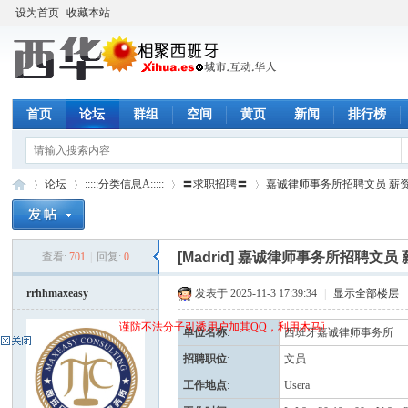
设为首页
收藏本站
首页
论坛
群组
空间
黄页
新闻
排行榜
论坛
:::::分类信息A:::::
〓求职招聘〓
嘉诚律师事务所招聘文员 薪
[Madrid]
嘉诚律师事务所招聘文员 
查看:
701
|
回复:
0
西
»
›
›
›
rrhhmaxeasy
发表于 2025-11-3 17:39:34
|
显示全部楼层
谨防不法分子引诱用户加其QQ，利用木马页面(QQ空间)骗取q
单位名称
:
西班牙嘉诚律师事务所
招聘职位
:
文员
工作地点
:
Usera