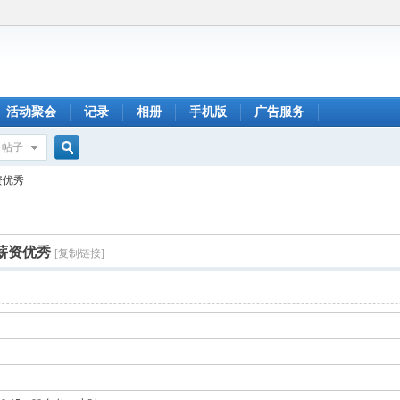
活动聚会
记录
相册
手机版
广告服务
帖子
搜
资优秀
索
薪资优秀
[复制链接]
q密码