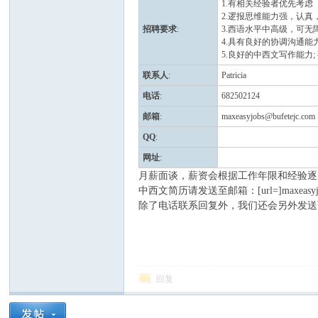
1.有相关经验者优先考虑
2.逻报思维能力强，认真
招聘要求
:
3.西语水平中高级，可无
4.具有良好的协调沟通
5.良好的中西文写作能力
联系人
:
Patricia
电话
:
682502124
邮箱
:
maxeasyjobs@bufetejc.com
人
QQ
:
网址
:
月薪面谈，薪资会根据工作年限和经验逐
中西文简历请发送至邮箱：[url=]maxeasyjobs@b
除了电话联系回复外，我们还会另外发送
网
回复