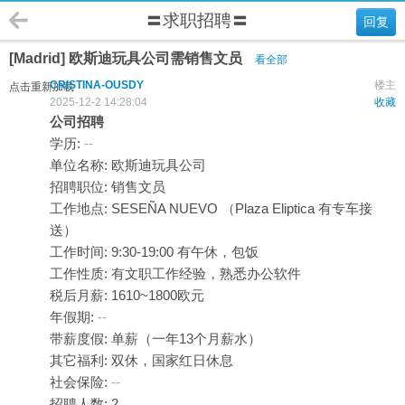
〓求职招聘〓
回复
[Madrid] 欧斯迪玩具公司需销售文员
看全部
CRISTINA-OUSDY
楼主
点击重新加载
2025-12-2 14:28:04
收藏
公司招聘
学历:
--
单位名称: 欧斯迪玩具公司
招聘职位: 销售文员
工作地点: SESEÑA NUEVO （Plaza Eliptica 有专车接
送）
工作时间: 9:30-19:00 有午休，包饭
工作性质: 有文职工作经验，熟悉办公软件
税后月薪: 1610~1800欧元
年假期:
--
带薪度假: 单薪（一年13个月薪水）
其它福利: 双休，国家红日休息
社会保险:
--
招聘人数: 2