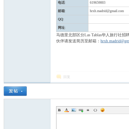
电话
:
619659003
邮箱
:
hrxh.madrid@gmail.com
QQ
:
网址
:
马德里北部区分Las Tablas华人
伙伴请发送简历至邮箱：
hrxh.madrid@gm
人
回复
网