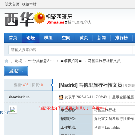
设为首页
收藏本站
首页
论坛
群组
空间
黄页
新闻
排行榜
论坛
:::::分类信息A:::::
〓求职招聘〓
马德里旅行社招文员
[Madrid]
马德里旅行社招文员
查看:
495
|
回复:
0
[复制链
西
»
›
›
›
zhaoxinxihua
发表于 2025-12-11 17:06:49
|
显示全部楼层
谨防不法分子引诱用户加其QQ，利用木马页面(QQ空间)骗取q
单位名称
:
马德里旅行社
招聘职位
:
办公室文员及旅行社操作
工作地点
:
马德里Las Tablas