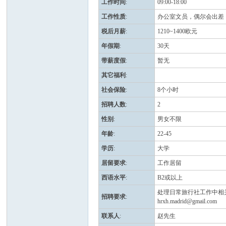
工作时间
:
09:00-18:00
工作性质
:
办公室文员，偶尔会出差
班
税后月薪
:
1210~1400欧元
年假期
:
30天
带薪度假
:
暂无
其它福利
:
社会保险
:
8个小时
招聘人数
:
2
性别
:
男女不限
牙
年龄
:
22-45
学历
:
大学
居留要求
:
工作居留
西语水平
:
B2或以上
处理日常旅行社工作中相
招聘要求
:
hrxh.madrid@gmail.com
联系人
:
赵先生
华