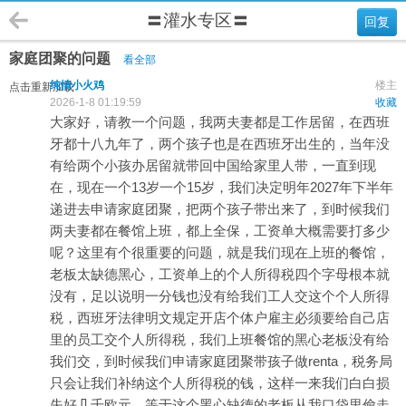
〓灌水专区〓
回复
家庭团聚的问题
看全部
纯情小火鸡
楼主
点击重新加载
2026-1-8 01:19:59
收藏
大家好，请教一个问题，我两夫妻都是工作居留，在西班
牙都十八九年了，两个孩子也是在西班牙出生的，当年没
有给两个小孩办居留就带回中国给家里人带，一直到现
在，现在一个13岁一个15岁，我们决定明年2027年下半年
递进去申请家庭团聚，把两个孩子带出来了，到时候我们
两夫妻都在餐馆上班，都上全保，工资单大概需要打多少
呢？这里有个很重要的问题，就是我们现在上班的餐馆，
老板太缺德黑心，工资单上的个人所得税四个字母根本就
没有，足以说明一分钱也没有给我们工人交这个个人所得
税，西班牙法律明文规定开店个体户雇主必须要给自己店
里的员工交个人所得税，我们上班餐馆的黑心老板没有给
我们交，到时候我们申请家庭团聚带孩子做renta，税务局
只会让我们补纳这个人所得税的钱，这样一来我们白白损
失好几千欧元，等于这个黑心缺德的老板从我口袋里偷走