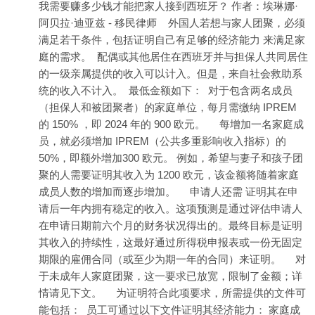
我需要赚多少钱才能把家人接到西班牙？ 作者：埃琳娜·
阿贝拉·迪亚兹 - 移民律师 外国人若想与家人团聚，必须
满足若干条件，包括证明自己有足够的经济能力 来满足家
庭的需求。 配偶或其他居住在西班牙并与担保人共同居住
的一级亲属提供的收入可以计入。但是，来自社会救助系
统的收入不计入。 最低金额如下： 对于包含两名成员
（担保人和被团聚者）的家庭单位，每月需缴纳 IPREM
的 150% ，即 2024 年的 900 欧元。 每增加一名家庭成
员，就必须增加 IPREM（公共多重影响收入指标）的
50%，即额外增加300 欧元。 例如，希望与妻子和孩子团
聚的人需要证明其收入为 1200 欧元，该金额将随着家庭
成员人数的增加而逐步增加。 申请人还需 证明其在申
请后一年内拥有稳定的收入。这项预测是通过评估申请人
在申请日期前六个月的财务状况得出的。最终目标是证明
其收入的持续性，这最好通过所得税申报表或一份无固定
期限的雇佣合同（或至少为期一年的合同）来证明。 对
于未成年人家庭团聚，这一要求已放宽，限制了金额；详
情请见下文。 为证明符合此项要求，所需提供的文件可
能包括： 员工可通过以下文件证明其经济能力： 家庭成