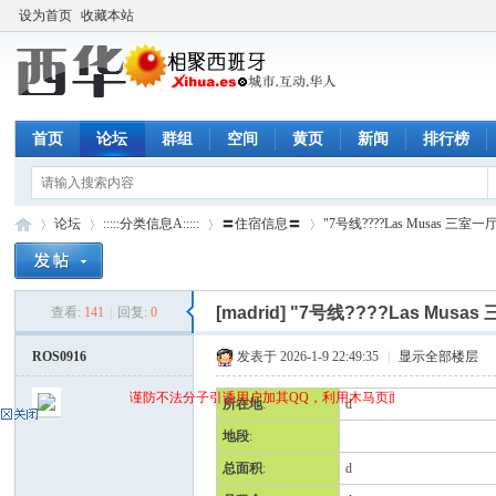
设为首页
收藏本站
首页
论坛
群组
空间
黄页
新闻
排行榜
论坛
:::::分类信息A:::::
〓住宿信息〓
"7号线????Las Musas 三室一
[madrid]
"7号线????Las Musas
查看:
141
|
回复:
0
西
»
›
›
›
ROS0916
发表于 2026-1-9 22:49:35
|
显示全部楼层
谨防不法分子引诱用户加其QQ，利用木马页面(QQ空间)骗取qq密
所在地
:
d
地段
:
总面积
:
d