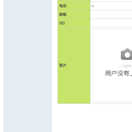
电话
:
x
邮箱
:
QQ
:
人
照片
:
网