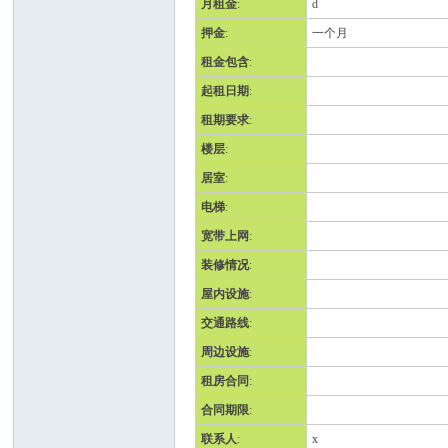
月租金
:
d
押金
:
一个月
班
租金包含
:
起租日期
:
租期要求
:
楼层
:
居室
:
电梯
:
宽带上网
:
牙
装修情况
:
屋内设施
:
交通路线
:
周边设施
:
租房合同
:
合同期限
:
联系人
:
x
华