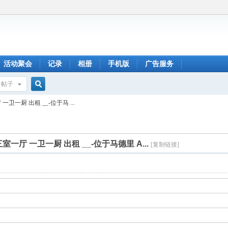
活动聚会
记录
相册
手机版
广告服务
帖子
搜
厅 一卫一厨 出租 __-位于马 ...
索
 三室一厅 一卫一厨 出租 __-位于马德里 A...
[复制链接]
码