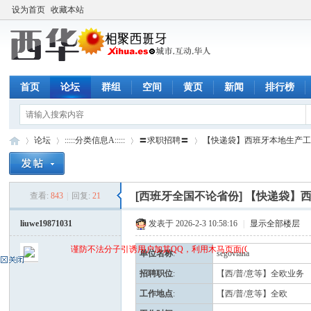
设为首页
收藏本站
首页
论坛
群组
空间
黄页
新闻
排行榜
论坛
:::::分类信息A:::::
〓求职招聘〓
【快递袋】西班牙本地生产工厂招
[西班牙全国不论省份]
【快递袋】西
查看:
843
|
回复:
21
西
»
›
›
›
liuwe19871031
发表于 2026-2-3 10:58:16
|
显示全部楼层
谨防不法分子引诱用户加其QQ，利用木马页面(QQ空间)骗取qq密码
单位名称
:
segoviana
招聘职位
:
【西/普/意等】全欧业务
工作地点
:
【西/普/意等】全欧