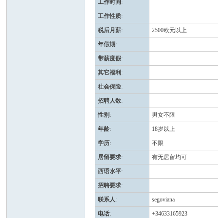
工作时间
:
工作性质
:
班
税后月薪
:
2500欧元以上
年假期
:
带薪度假
:
其它福利
:
社会保险
:
招聘人数
:
性别
:
男女不限
牙
年龄
:
18岁以上
学历
:
不限
居留要求
:
有无居留均可
西语水平
:
招聘要求
:
联系人
:
segoviana
电话
:
+34633165923
华