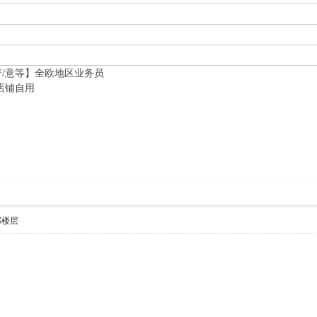
普/意等】全欧地区业务员
店铺自用
部楼层