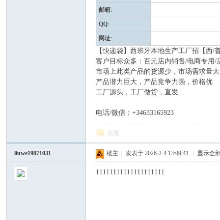
邮箱
:
QQ
:
网址
:
【快递袋】西班牙本地生产工厂招【西/
客户目标众多：百元店内销售/电商专用/
​市场上此类产品的货源少，市场需求量大
产品潜力巨大，产品竞争力强，价格优
工厂源头，工厂做货，直发
人
电话/微信：+34633165923
回复
liuwe19871031
楼主
|
发表于 2026-2-4 13:09:41
|
显示全
11111111111111111111
网