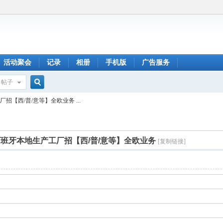
活动聚会
记录
相册
手机版
广告服务
帖子
搜
【西/普/意等】全欧业务 ...
索
班牙本地生产工厂招【西/普/意等】全欧业务
[复制链接]