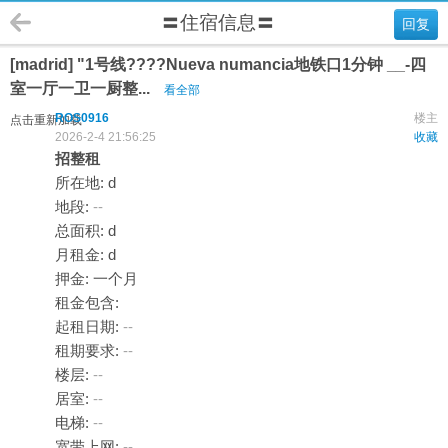
〓住宿信息〓
回复
[madrid] "1号线????Nueva numancia地铁口1分钟 __-四
室一厅一卫一厨整...
看全部
ROS0916
楼主
点击重新加载
2026-2-4 21:56:25
收藏
招整租
所在地: d
地段:
--
总面积: d
月租金: d
押金: 一个月
租金包含:
起租日期:
--
租期要求:
--
楼层:
--
居室:
--
电梯:
--
宽带上网:
--