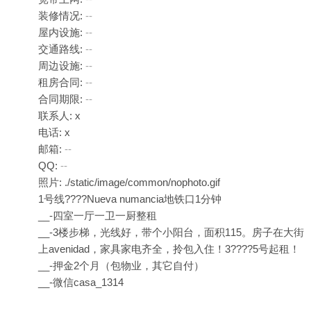
装修情况:
--
屋内设施:
--
交通路线:
--
周边设施:
--
租房合同:
--
合同期限:
--
联系人: x
电话: x
邮箱:
--
QQ:
--
照片: ./static/image/common/nophoto.gif
1号线????Nueva numancia地铁口1分钟
__-四室一厅一卫一厨整租
__-3楼步梯，光线好，带个小阳台，面积115。房子在大街
上avenidad，家具家电齐全，拎包入住！3????️5号起租！
__-押金2个月（包物业，其它自付）
__-微信casa_1314