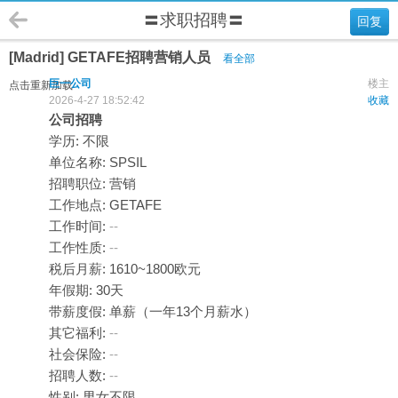
〓求职招聘〓
回复
[Madrid] GETAFE招聘营销人员
看全部
巨一公司
楼主
点击重新加载
2026-4-27 18:52:42
收藏
公司招聘
学历: 不限
单位名称: SPSIL
招聘职位: 营销
工作地点: GETAFE
工作时间:
--
工作性质:
--
税后月薪: 1610~1800欧元
年假期: 30天
带薪度假: 单薪（一年13个月薪水）
其它福利:
--
社会保险:
--
招聘人数:
--
性别: 男女不限