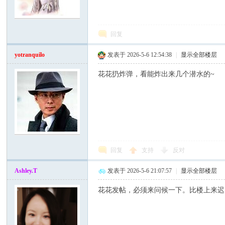
班
回复
yotranquilo
发表于 2026-5-6 12:54:38
|
显示全部楼层
花花扔炸弹，看能炸出来几个潜水的~
牙
回复
支持
反对
Ashley.T
发表于 2026-5-6 21:07:57
|
显示全部楼层
花花发帖，必须来问候一下。比楼上来迟
华