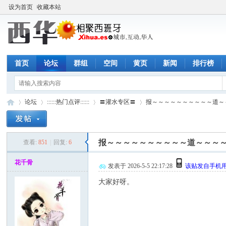
设为首页
收藏本站
首页
论坛
群组
空间
黄页
新闻
排行榜
论坛
::::::热门点评::::::
〓灌水专区〓
报～～～～～～～～～～道～～～
报～～～～～～～～～～道～～～
查看:
851
|
回复:
6
西
»
›
›
›
花千骨
发表于 2026-5-5 22:17:28
该贴发自手机
大家好呀。