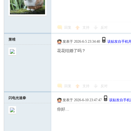
回复
支持
反对
莱维
发表于 2026-6-5 23:34:40
该贴发自手机
西
花花结婚了吗？
回复
支持
反对
闪电光速拳
发表于 2026-6-10 23:47:47
该贴发自手机
华
你好…