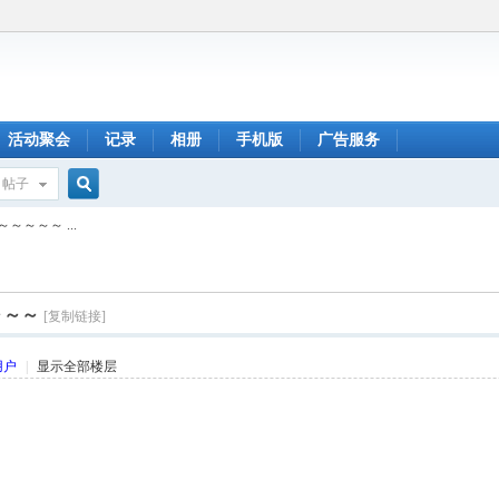
活动聚会
记录
相册
手机版
广告服务
帖子
搜
～～～ ...
索
～～～
[复制链接]
用户
|
显示全部楼层