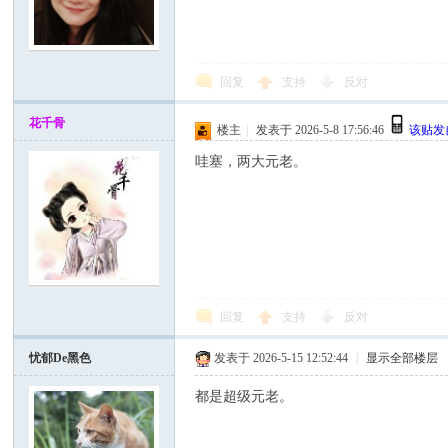
回复
支持
反对
花千骨
楼主
|
发表于 2026-5-8 17:56:46
该贴发
哇塞，两大元老。
人
回复
支持
反对
忧郁De黑色
发表于 2026-5-15 12:52:44
|
显示全部楼层
网
都是超级元老。