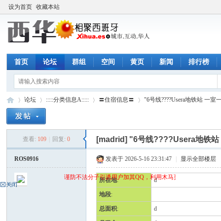
设为首页
收藏本站
首页
论坛
群组
空间
黄页
新闻
排行榜
论坛
:::::分类信息A:::::
〓住宿信息〓
"6号线????Usera地铁站 一
[madrid]
"6号线????Usera地
查看:
109
|
回复:
0
西
»
›
›
›
ROS0916
发表于 2026-5-16 23:31:47
|
显示全部楼层
谨防不法分子引诱用户加其QQ，利用木马页面(QQ空间)骗取qq
所在地
:
d
地段
:
总面积
:
d