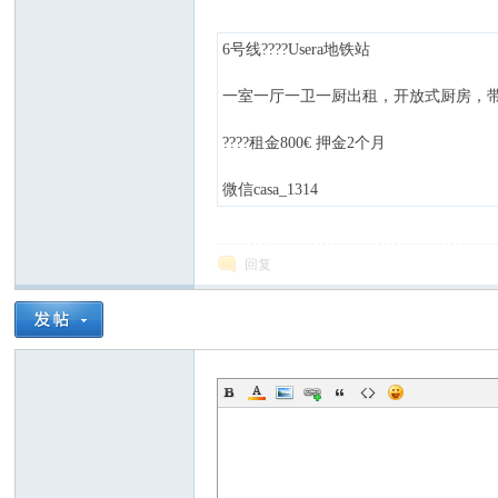
6号线????Usera地铁站
一室一厅一卫一厨出租，开放式厨房，带卫生间
????️租金800€ 押金2个月
西
微信casa_1314
回复
华