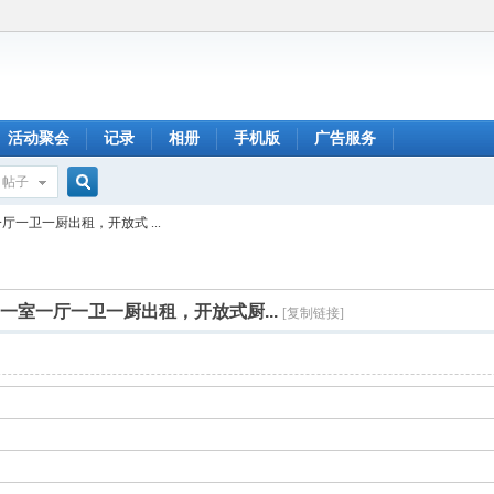
活动聚会
记录
相册
手机版
广告服务
帖子
搜
室一厅一卫一厨出租，开放式 ...
索
铁站 一室一厅一卫一厨出租，开放式厨...
[复制链接]
密码