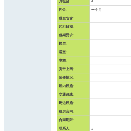
月租金
:
d
押金
:
一个月
班
租金包含
:
起租日期
:
租期要求
:
楼层
:
居室
:
电梯
:
宽带上网
:
牙
装修情况
:
屋内设施
:
交通路线
:
周边设施
:
租房合同
:
合同期限
:
联系人
:
x
华