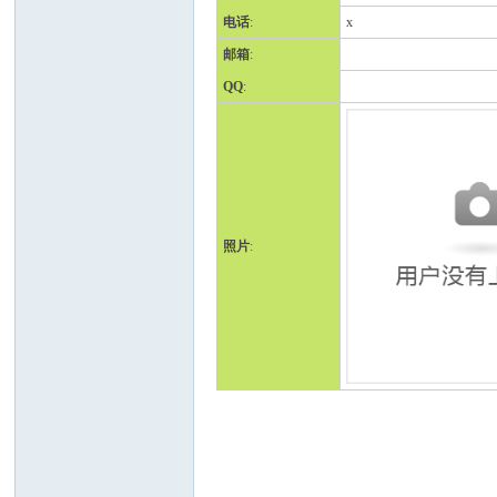
电话
:
x
邮箱
:
QQ
:
人
照片
:
网