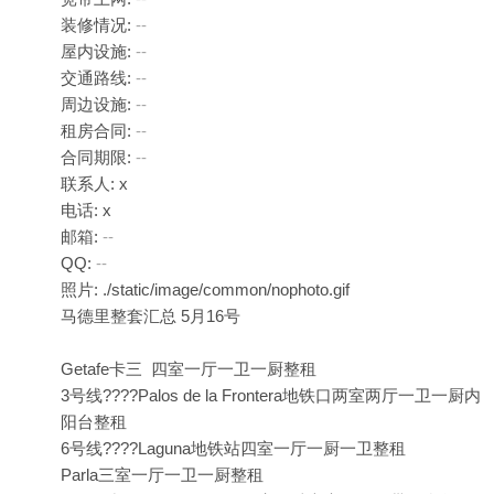
装修情况:
--
屋内设施:
--
交通路线:
--
周边设施:
--
租房合同:
--
合同期限:
--
联系人: x
电话: x
邮箱:
--
QQ:
--
照片: ./static/image/common/nophoto.gif
马德里整套汇总 5月16号
Getafe卡三 四室一厅一卫一厨整租
3号线????Palos de la Frontera地铁口两室两厅一卫一厨内
阳台整租
6号线????Laguna地铁站四室一厅一厨一卫整租
Parla三室一厅一卫一厨整租