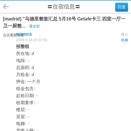
〓住宿信息〓
回复
[madrid] "马德里整套汇总 5月16号 Getafe卡三 四室一厅一
卫一厨整...
看全部
ROS0916
楼主
点击重新加载
2026-5-16 23:37:01
收藏
招整租
所在地: d
地段:
--
总面积: d
月租金: d
押金: 一个月
租金包含:
起租日期:
--
租期要求:
--
楼层:
--
居室:
--
电梯:
--
宽带上网:
--