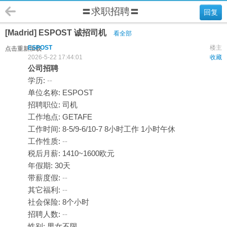
〓求职招聘〓
回复
[Madrid] ESPOST 诚招司机
看全部
ESPOST
楼主
点击重新加载
2026-5-22 17:44:01
收藏
公司招聘
学历:
--
单位名称: ESPOST
招聘职位: 司机
工作地点: GETAFE
工作时间: 8-5/9-6/10-7 8小时工作 1小时午休
工作性质:
--
税后月薪: 1410~1600欧元
年假期: 30天
带薪度假:
--
其它福利:
--
社会保险: 8个小时
招聘人数:
--
性别: 男女不限