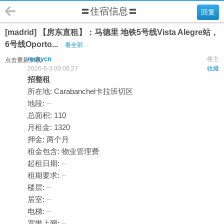
〓住宿信息〓
回复
[madrid] 【房东直租】：马德里 地铁5号线Vista Alegre站，
6号线Oporto...
看全部
rockycn
楼主
点击重新加载
2026-6-3 00:06:27
收藏
招整租
所在地: Carabanchel卡拉班切区
地段:
--
总面积: 110
月租金: 1320
押金: 两个月
租金包含: 物业管理费
起租日期:
--
租期要求:
--
楼层:
--
居室:
--
电梯:
--
宽带上网:
--