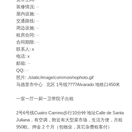
装修情况:
--
屋内设施:
--
交通路线:
--
周边设施:
--
租房合同:
--
合同期限:
--
联系人: x
电话: x
邮箱:
--
QQ:
--
照片: ./static/image/common/nophoto.gif
马德里市中心 北区 1号线????Alvarado 地铁口450米
一室一厅一厨一卫带院子出租
2号6号线Cuatro Camino步行10分钟 地址Calle de Santa
Juliana，有空调，附近有大型菜市场，生活方便，月租
950欧。押金 2 个月（包物业，其它杂费租客付）