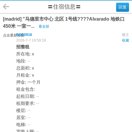
〓住宿信息〓
回复
[madrid] "马德里市中心 北区 1号线????Alvarado 地铁口
450米 一室一...
看全部
ROS0916
楼主
点击重新加载
2026-7-7 18:59:18
收藏
招整租
所在地: x
地段:
--
总面积: x
月租金: x
押金: 一个月
租金包含:
起租日期:
--
租期要求:
--
楼层:
--
居室:
--
电梯:
--
宽带上网:
--