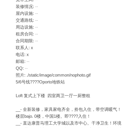
装修情况:
--
屋内设施:
--
交通路线:
--
周边设施:
--
租房合同:
--
合同期限:
--
联系人: x
电话: x
邮箱:
--
QQ:
--
照片: ./static/image/common/nophoto.gif
5/6号线????Oporto地铁站
Loft 复式上下楼 四室两卫一厅一厨整租
__- 全新装修，家具家电齐全，拎包入住，带空调暖气！
楼层bajo. 0楼，中国1楼。即????入住！
__- 直达康普马理工大学城以及市中心。干净卫生！环境