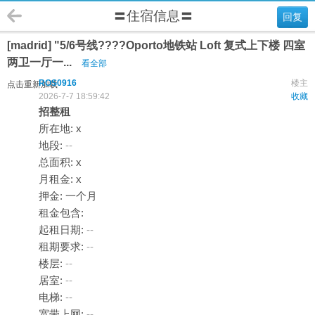
〓住宿信息〓
回复
[madrid] "5/6号线????Oporto地铁站 Loft 复式上下楼 四室
两卫一厅一...
看全部
ROS0916
楼主
点击重新加载
2026-7-7 18:59:42
收藏
招整租
所在地: x
地段:
--
总面积: x
月租金: x
押金: 一个月
租金包含:
起租日期:
--
租期要求:
--
楼层:
--
居室:
--
电梯:
--
宽带上网:
--