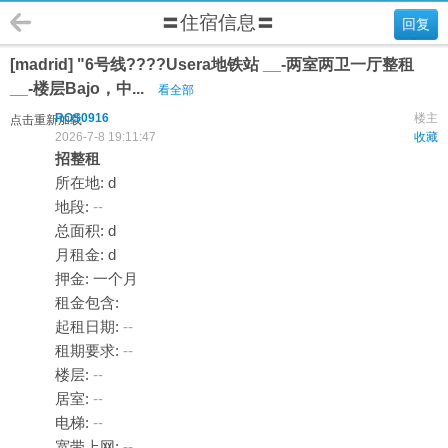
〓住宿信息〓
回复
[madrid] "6号线????Usera地铁站 __-两室两卫一厅整租
__-楼层Bajo，中...
看全部
ROS0916
楼主
点击重新加载
2026-7-8 19:11:47
收藏
招整租
所在地: d
地段:
--
总面积: d
月租金: d
押金: 一个月
租金包含:
起租日期:
--
租期要求:
--
楼层:
--
居室:
--
电梯:
--
宽带上网:
--