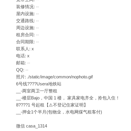
装修情况:
--
屋内设施:
--
交通路线:
--
周边设施:
--
租房合同:
--
合同期限:
--
联系人: x
电话: x
邮箱:
--
QQ:
--
照片: ./static/image/common/nophoto.gif
6号线????Usera地铁站
__-两室两卫一厅整租
__-楼层Bajo，中国 1 楼， 家具家电齐全，拎包入住！
8????️1 号起租【⚠️不登记住家证明】
__-押金1个半月(包物业，水电网煤气租客付)
微信 casa_1314