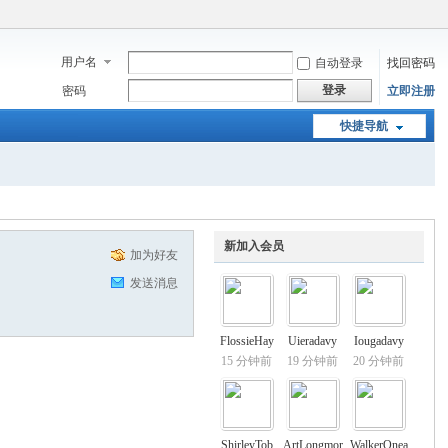
用户名
自动登录
找回密码
登录
密码
立即注册
快捷导航
新加入会员
加为好友
发送消息
FlossieHay
Uieradavy
Iougadavy
15 分钟前
19 分钟前
20 分钟前
ShirleyTob
ArtLongmor
WalkerOnea