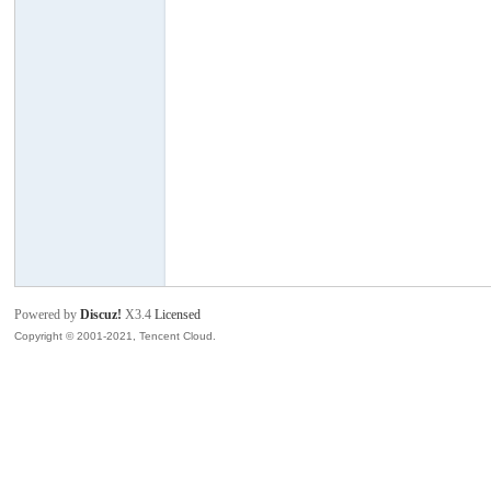
班
牙
Powered by
Discuz!
X3.4
Licensed
Copyright © 2001-2021, Tencent Cloud.
华