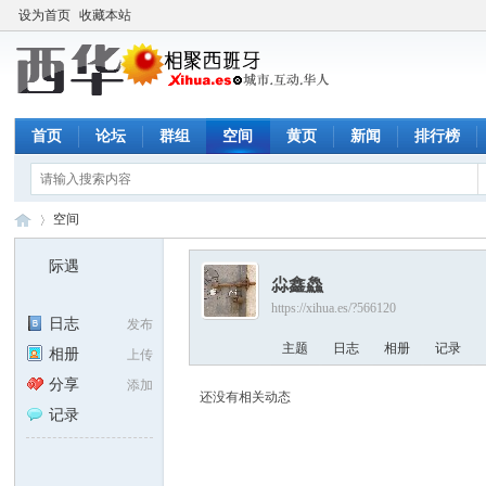
设为首页
收藏本站
首页
论坛
群组
空间
黄页
新闻
排行榜
空间
际遇
尛鑫鱻
https://xihua.es/?566120
西
›
日志
发布
主题
日志
相册
记录
相册
上传
分享
添加
还没有相关动态
记录