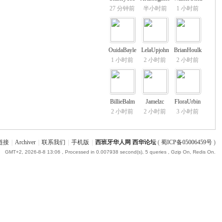
27 分钟前
半小时前
1 小时前
OuidaBayle
LelaUpjohn
BrianHoulk
1 小时前
2 小时前
2 小时前
BillieBalm
Jamelzc
FloraUrbin
2 小时前
2 小时前
3 小时前
链接
|
Archiver
|
联系我们
|
手机版
|
西班牙华人网 西华论坛
(
蜀ICP备05006459号
)
GMT+2, 2026-8-8 13:06
, Processed in 0.007938 second(s), 5 queries , Gzip On, Redis On.