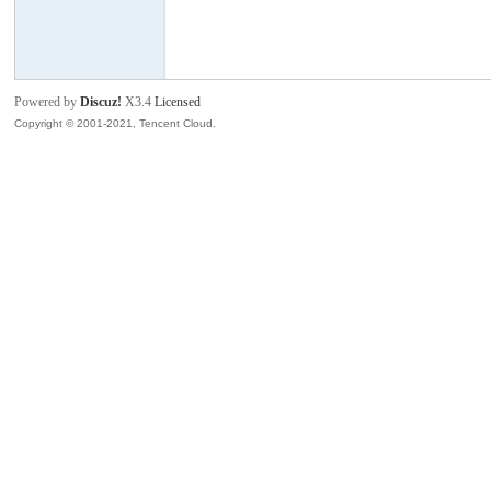
班
Powered by
Discuz!
X3.4
Licensed
Copyright © 2001-2021, Tencent Cloud.
牙
华