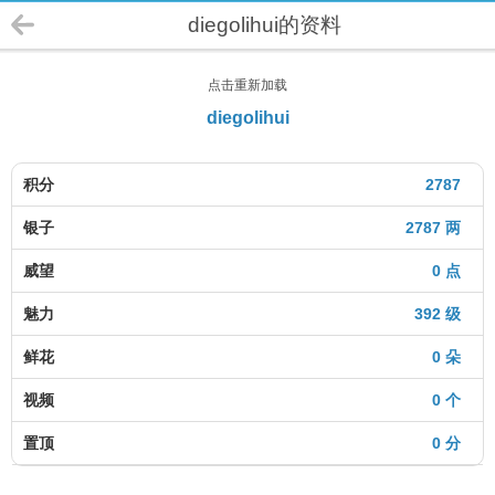
diegolihui的资料
点击重新加载
diegolihui
积分
2787
银子
2787 两
威望
0 点
魅力
392 级
鲜花
0 朵
视频
0 个
置顶
0 分