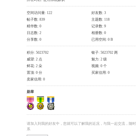
空间访问量: 122
好友数: 3
帖子数: 839
主题数: 118
精华数: 0
记录数: 9
日志数: 2
相册数: 0
分享数: 0
已用空间: 0 B
积分: 5023702
银子: 5023702 两
威望: 2 点
魅力: 2 级
鲜花: 2 朵
视频: 0 个
置顶: 0 分
买家信用: 0
卖家信用: 0
勋章
请加入到我的好友中，您就可以了解我的近况，与我一起交流，随时
系