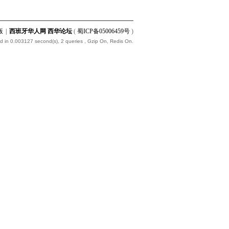
版
|
西班牙华人网 西华论坛
(
蜀ICP备05006459号
)
d in 0.003127 second(s), 2 queries , Gzip On, Redis On.