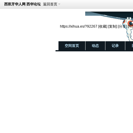
西班牙华人网 西华论坛
返回首页
Hope to the end.
https://xihua.es/?92267
[收藏]
[复制]
[分享]
[R
空间首页
动态
记录