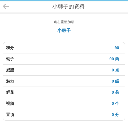
小韩子的资料
点击重新加载
小韩子
积分
90
银子
90 两
威望
0 点
魅力
0 级
鲜花
0 朵
视频
0 个
置顶
0 分