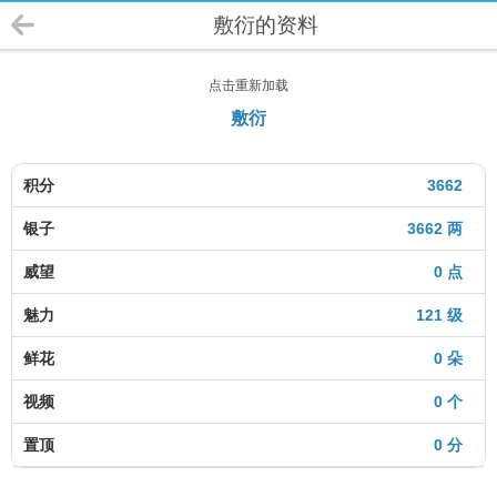
敷衍的资料
点击重新加载
敷衍
积分
3662
银子
3662 两
威望
0 点
魅力
121 级
鲜花
0 朵
视频
0 个
置顶
0 分