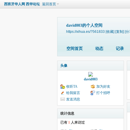
西班牙华人网 西华论坛
返回首页
david003的个人空间
https://xihua.es/?561833
[收藏]
[复制]
[分
空间首页
动态
记录
头像
david003
收听TA
加为好友
给我留言
打个招呼
发送消息
统计信息
已有
1
人来访过