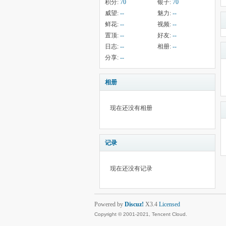
积分:
70
银子:
70
威望:
--
魅力:
--
鲜花:
--
视频:
--
置顶:
--
好友:
--
日志:
--
相册:
--
分享:
--
相册
现在还没有相册
记录
现在还没有记录
Powered by
Discuz!
X3.4
Licensed
Copyright © 2001-2021, Tencent Cloud.