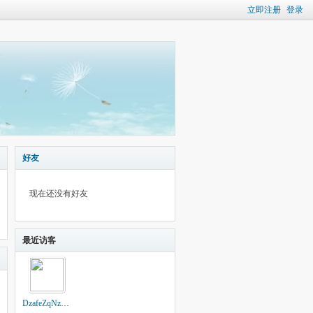
立即注册
登录
好友
现在还没有好友
最近访客
DzafeZqNzHzhzRs