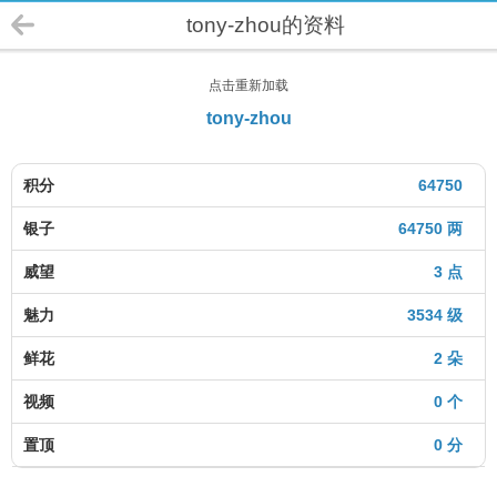
tony-zhou的资料
点击重新加载
tony-zhou
积分
64750
银子
64750 两
威望
3 点
魅力
3534 级
鲜花
2 朵
视频
0 个
置顶
0 分