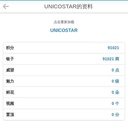
UNICOSTAR的资料
点击重新加载
UNICOSTAR
积分
91021
银子
91021 两
威望
0 点
魅力
0 级
鲜花
0 朵
视频
0 个
置顶
0 分