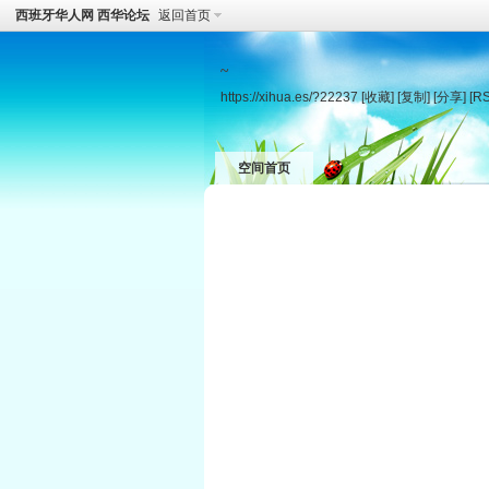
西班牙华人网 西华论坛
返回首页
~
https://xihua.es/?22237
[收藏]
[复制]
[分享]
[R
空间首页