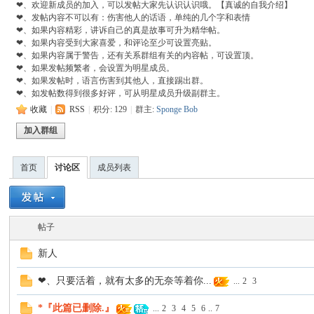
❤、欢迎新成员的加入，可以发帖大家先认识认识哦。【真诚的自我介绍】
❤、发帖内容不可以有：伤害他人的话语，单纯的几个字和表情
班
❤、如果内容精彩，讲诉自己的真是故事可升为精华帖。
❤、如果内容受到大家喜爱，和评论至少可设置亮贴。
❤、如果内容属于警告，还有关系群组有关的内容帖，可设置顶。
❤、如果发帖频繁者，会设置为明星成员。
❤、如果发帖时，语言伤害到其他人，直接踢出群。
❤、如发帖数得到很多好评，可从明星成员升级副群主。
收藏
|
RSS
|
积分: 129
|
群主:
Sponge Bob
加入群组
首页
讨论区
成员列表
牙
帖子
新人
❤、只要活着，就有太多的无奈等着你...
...
2
3
*『此篇已删除.』
华
...
2
3
4
5
6
..
7