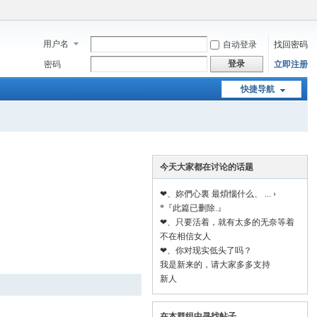
用户名
自动登录
找回密码
登录
密码
立即注册
快捷导航
今天大家都在讨论的话题
❤、妳們心裏 最煩惱什么、 ... ›
*『此篇已删除.』
❤、只要活着，就有太多的无奈等着
你...
不在相信女人
❤、你对现实低头了吗？
我是新来的，请大家多多支持
新人
在本群组中寻找帖子