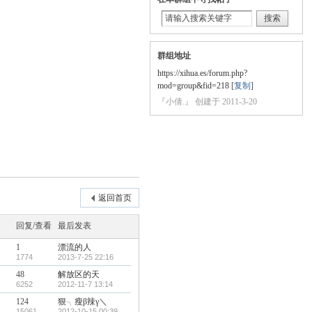
搜索
群组地址
https://xihua.es/forum.php?
mod=group&fid=218
[
复制
]
『小倩.』 创建于 2011-3-20
返回首页
回复/查看
最后发表
1
漂流的人
1774
2013-7-25 22:16
48
解放区的天
6252
2012-11-7 13:14
124
狠╮瘦β辣γ＼
15061
2012-10-15 00:39