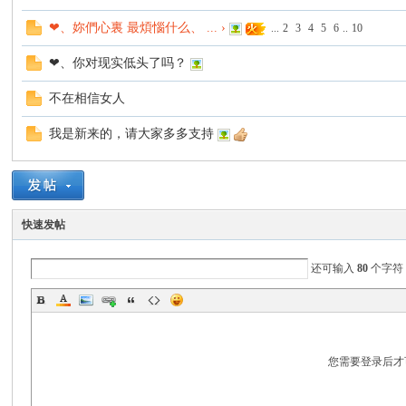
❤、妳們心裏 最煩惱什么、 ... ›
...
2
3
4
5
6
..
10
❤、你对现实低头了吗？
不在相信女人
我是新来的，请大家多多支持
人
快速发帖
还可输入
80
个字符
网
您需要登录后才