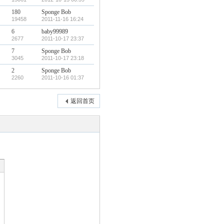
180
Sponge Bob
19458
2011-11-16 16:24
6
baby99989
2677
2011-10-17 23:37
7
Sponge Bob
3045
2011-10-17 23:18
2
Sponge Bob
2260
2011-10-16 01:37
返回首页