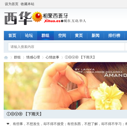
设为首页
收藏本站
首页
论坛
群组
空间
黄页
新闻
排行榜
群组
情感心理
心情故事
ⓛⓞⓥⓔ 【下雨天】
西
›
›
›
›
ⓛⓞⓥⓔ 【下雨天】
❤、有些事，不想发生，却不得不接受；有些东西，不想了解，却不得不学习；