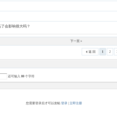
温高了会影响很大吗？
下一页 »
返 回
1
2
还可输入
80
个字符
您需要登录后才可以发帖
登录
|
立即注册