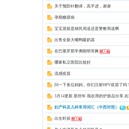
关于预防针翻译，高手进，谢谢
孕期糖尿病
宝宝居留是移民局送还是警镲局送啊
出售全新大嘴鸭吸奶器
西
在巴塞罗那学弗朗明哥舞
哪家私立医院比较好
流感疫苗
问一下各位妈妈，你们注射HPV疫苗了吗
3月14更新.那些年.我在用的护肤品分享,在西
华
妇产科及儿科常用词汇（中西对照）
出生时辰