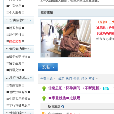
3.一天回帖量无限制，但禁水禁无质量回覆。
〓住宿信息〓
班
〓个人服务〓
推荐主题
:::::分类信息B:::::
《原创》三
减肥帖：分
〓跳蚤市场〓
职业妈妈的
〓结伴同行〓
给宝宝办理li
〓
婚恋交友
〓
:::::留学动力港:::::
1
2
〓留学签证咨询〓
牙
〓留学生涯〓
〓西语交流〓
:::::生存与发展:::::
全部主题
最新
热门
热帖
精华
更多
〓在商言商〓
信息总汇：怀孕期间 （不断更新）
...
〓侨民法律咨询〓
〓摩登靓族〓之版规
〓生活实用问答〓
〓车行驾驶专版〓
版块主题
华
:::::生活日常:::::