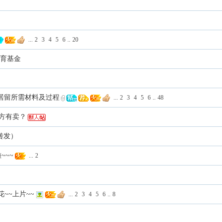
...
2
3
4
5
6
..
20
教育基金
护照，居留所需材料及过程
...
2
3
4
5
6
..
48
地方有卖？
转发）
~~~
...
2
花~~上片~~
...
2
3
4
5
6
..
8