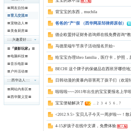
宝宝的尿不湿
〓网友自拍〓
背宝宝的东西，muchila
〓育儿交流〓
〓宠物达人〓
爸爸的“产”假 （西华网巫邹律师原创）
〓美食厨房〓
德企欧盟持证财务咨询师在线免费咨询*
::::::兴趣爱好::::::
马德里端午节亲子活动报名开始~
〓
『摄影玩家』
〓
人
〓电脑科技〓
给宝宝办理libro familia，医疗卡，
〓音乐电影〓
BECHI 这个牌子的保健品在西班牙哪些
〓户外活动〓
:::::西华达人:::::
日韩动漫的黄暴内容害死了孩子们（欢迎
〓网站内务区〓
啦啦啦~~~2011年出生的宝宝要报名上学啦
〓西华聚义堂〓
宝宝便秘解决了
...
2
3
4
5
6
..
7
<2012.9.5> 宝贝儿子今天一周岁啦~~！散
网
4-15岁孩子在线中文课，免费体验