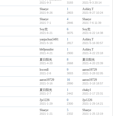
2021-9-3
3193
2021-9-3 20:14
Shaeye
1
Ashley.T
2021-8-26
2803
2021-8-27 10:24
Shaeye
4
Shaeye
2021-7-1
2846
2021-7-6 11:39
Soy兜
6
Soy兜
2021-6-21
3075
2021-6-22 14:38
yanjuchun5491
1
Ashley.T
2021-5-16
2817
2021-5-16 00:57
bb0jennifer
1
Ashley.T
2021-4-21
2900
2021-4-22 23:18
夏日阳光
8
夏日阳光
2021-4-20
2668
2021-4-20 23:39
lswenll
9
aaron19729
2021-2-8
3003
2021-3-28 02:05
aaron19729
16
aaron19729
2021-3-16
2890
2021-3-18 18:57
夏日阳光
1
chaky1
2021-2-7
2442
2021-2-17 23:31
Jjx1226
0
Jjx1226
2021-1-29
2300
2021-1-29 14:21
Shaeye
5
Shaeye
2021-1-21
2332
2021-1-25 13:19