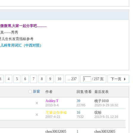
.....微微微博,大家一起分享吧...........
------秀秀
月婴儿生长发育指标参考
及儿科常用词汇（中西对照）
3
4
5
6
7
8
9
10
... 237
/ 237 页
下一页
新窗
作者
回复/查看
最后发表
Ashley.T
39
桃子1010
2010-9-4
22785
2020-9-29 16:32
尽量让你幸福
16
缤纷
2007-4-21
7532
2013-5-31 12:16
chen30032005
1
chen30032005