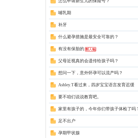
怎么申请新生儿的保险号？
哺乳期
补牙
论
什么避孕措施是最安全可靠的？
有没有保胎的
父母近视真的会遗传给孩子吗？
想问一下，意外怀孕可以流产吗？
Ashley.T看过来，四岁宝宝语言发育迟缓
坛
要不咱们说说教育吧。
家里有孩子的，今年你们带孩子体检了吗
足不出户
孕期甲状腺