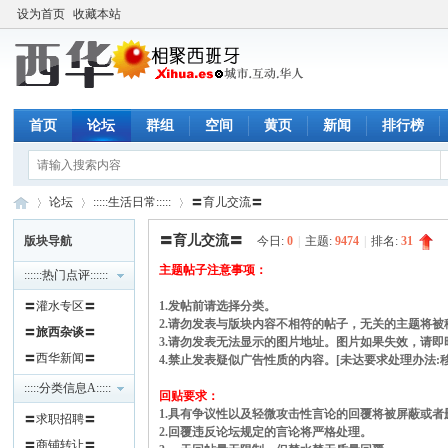
设为首页
收藏本站
首页
论坛
群组
空间
黄页
新闻
排行榜
论坛
:::::生活日常:::::
〓育儿交流〓
〓育儿交流〓
版块导航
今日:
0
|
主题:
9474
|
排名:
31
主题帖子注意事项：
::::::热门点评::::::
西
»
›
›
〓灌水专区〓
1.发帖前请选择分类。
2.请勿发表与版块内容不相符的帖子，无关的主题将被
〓
旅西杂谈
〓
3.请勿发表无法显示的图片地址。图片如果失效，请即时
〓西华新闻〓
4.禁止发表疑似广告性质的内容。[未达要求处理办法:移
:::::分类信息A:::::
回贴要求：
1.具有争议性以及轻微攻击性言论的回覆将被屏蔽或者
〓求职招聘〓
2.回覆违反论坛规定的言论将严格处理。
〓商铺转让〓