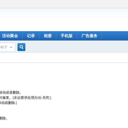
活动聚会
记录
相册
手机版
广告服务
帖子
搜
索
移动或者删除。
修复。[未达要求处理办法:关闭.]
动或删除.]
删除。