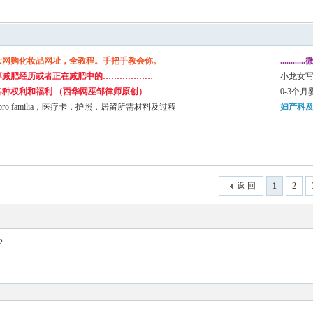
大网购化妆品网址，全教程。手把手教会你。
.......
享减肥经历或者正在减肥中的………………
小龙女写真
各种权利和福利 （西华网巫邹律师原创）
0-3个
bro familia，医疗卡，护照，居留所需材料及过程
妇产科
返 回
1
2
2